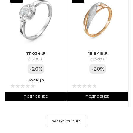
Фианит
Марка (бренд)
Дельта
Вес драгметалла
1.24
17 024 ₽
18 848 ₽
Цвет золота
21 280 ₽
23 560 ₽
КРАС
-
20
%
-
20
%
Местоположение:
Кольцо
Кольцо
ул. Пушкинская, 11А
ПОДРОБНЕЕ
ПОДРОБНЕЕ
ЗАГРУЗИТЬ ЕЩЕ