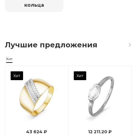
кольца
Лучшие предложения
Хит
Камень вставки
Хит
Хит
Фианит
Марка (бренд)
Дельта
Вес драгметалла
0.96
43 624 ₽
12 211.20 ₽