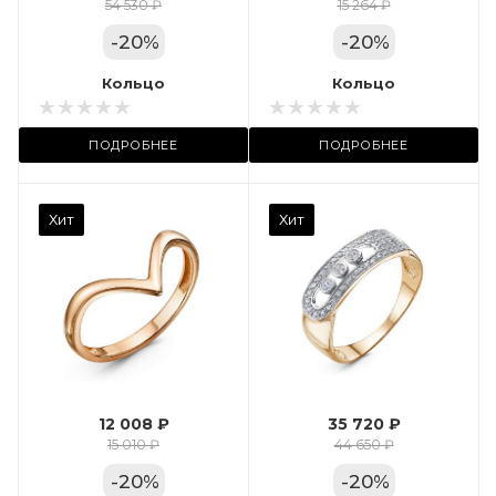
Цвет золота
54 530 ₽
15 264 ₽
КРАС
-
20
%
-
20
%
Местоположение:
Кольцо
Кольцо
ТРЦ «Арена»
ПОДРОБНЕЕ
ПОДРОБНЕЕ
Камень вставки
Хит
Хит
Фианит
Марка (бренд)
Дельта
Вес драгметалла
2.35
12 008 ₽
35 720 ₽
Цвет золота
15 010 ₽
44 650 ₽
КРАС
-
20
%
-
20
%