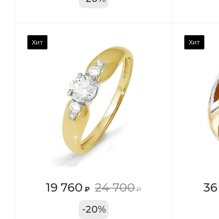
Камень вставки
Ка
Хит
Хит
Фианит
Ф
Марка (бренд)
Ма
Дельта
Де
Вес драгметалла
Ве
2.39
1.4
Цвет золота
Цв
КРАС
К
Местоположение:
Ме
19 760
24 700
36
₽
₽
ТРЦ «Московский
ТЦ
-
20
%
Проспект»