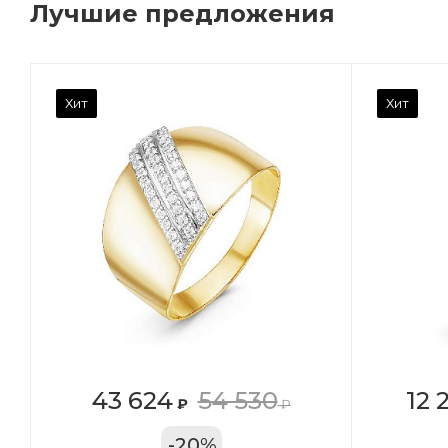
Лучшие предложения
Камень вставки
Ка
Хит
Хит
Фианит
Ф
Марка (бренд)
Ма
Дельта
Де
Вес драгметалла
Ве
0.96
0.
Цвет золота
Цв
КРАС
К
Местоположение:
Ме
43 624
54 530
12 
₽
₽
ТРЦ «Арена»
ул
-
20
%