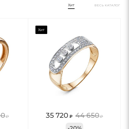
Хит
ВЕСЬ КАТАЛОГ
Хит
10
35 720
44 650
₽
₽
₽
11А
-
20
%