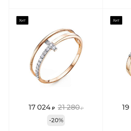
Камень вставки
Ка
Хит
Хит
Фианит
Ф
Марка (бренд)
Ма
Дельта
Де
Вес драгметалла
Ве
1.27
1.1
Цвет золота
Цв
КРАС
К
Местоположение:
Ме
17 024
21 280
19
₽
₽
ТРЦ «Московский
ТР
-
20
%
Проспект»