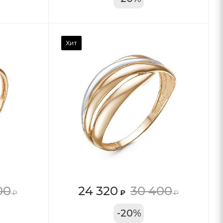
Хит
00
24 320
30 400
₽
₽
₽
11А
-
20
%