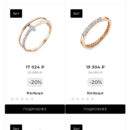
Камень вставки
Хит
Хит
Фианит
Марка (бренд)
Дельта
Вес драгметалла
1.27
17 024 ₽
19 304 ₽
Цвет золота
21 280 ₽
24 130 ₽
КРАС
-
20
%
-
20
%
Местоположение:
Кольцо
Кольцо
 11А
ТРЦ «Московский
ПОДРОБНЕЕ
ПОДРОБНЕЕ
Проспект»
Камень вставки
Хит
Хит