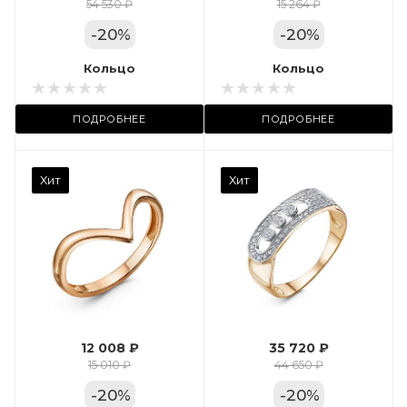
Цвет золота
54 530 ₽
15 264 ₽
КРАС
-
20
%
-
20
%
Местоположение:
Кольцо
Кольцо
ТРЦ «Арена»
ПОДРОБНЕЕ
ПОДРОБНЕЕ
Камень вставки
Хит
Хит
Фианит
Марка (бренд)
Дельта
Вес драгметалла
2.35
12 008 ₽
35 720 ₽
Цвет золота
15 010 ₽
44 650 ₽
КРАС
-
20
%
-
20
%