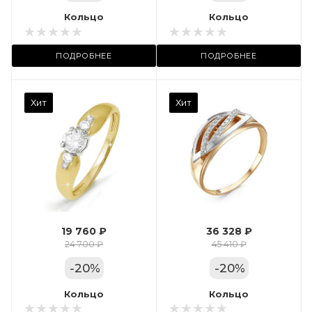
Местоположение:
Кольцо
Кольцо
 11А
ул. Пушкинская, 11А
ПОДРОБНЕЕ
ПОДРОБНЕЕ
Камень вставки
Хит
Хит
Фианит
Марка (бренд)
Дельта
Вес драгметалла
2.39
19 760 ₽
36 328 ₽
Цвет золота
24 700 ₽
45 410 ₽
КРАС
-
20
%
-
20
%
Местоположение:
Кольцо
Кольцо