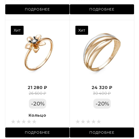
ий
ТРЦ «Московский
ПОДРОБНЕЕ
ПОДРОБНЕЕ
Проспект»
Камень вставки
Хит
Хит
Фианит
Марка (бренд)
Дельта
Вес драгметалла
1.6
21 280 ₽
24 320 ₽
Цвет золота
26 600 ₽
30 400 ₽
КРАС
-
20
%
-
20
%
Местоположение:
Кольцо
Кольцо
ул. Пушкинская, 11А
ПОДРОБНЕЕ
ПОДРОБНЕЕ