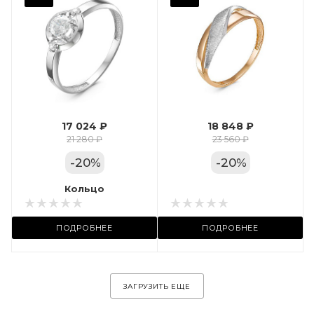
Фианит
Марка (бренд)
Дельта
Вес драгметалла
1.24
17 024 ₽
18 848 ₽
Цвет золота
21 280 ₽
23 560 ₽
КРАС
-
20
%
-
20
%
Местоположение:
Кольцо
Кольцо
ул. Пушкинская, 11А
ПОДРОБНЕЕ
ПОДРОБНЕЕ
ЗАГРУЗИТЬ ЕЩЕ