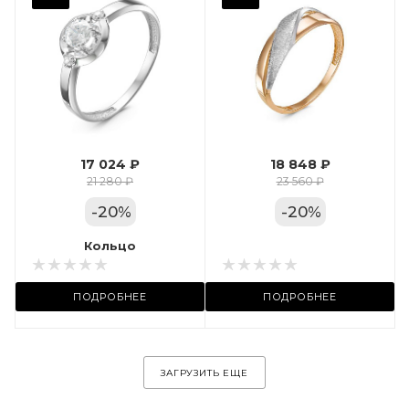
Фианит
Марка (бренд)
Дельта
Вес драгметалла
1.24
17 024 ₽
18 848 ₽
Цвет золота
21 280 ₽
23 560 ₽
КРАС
-
20
%
-
20
%
Местоположение:
Кольцо
Кольцо
ул. Пушкинская, 11А
ПОДРОБНЕЕ
ПОДРОБНЕЕ
ЗАГРУЗИТЬ ЕЩЕ