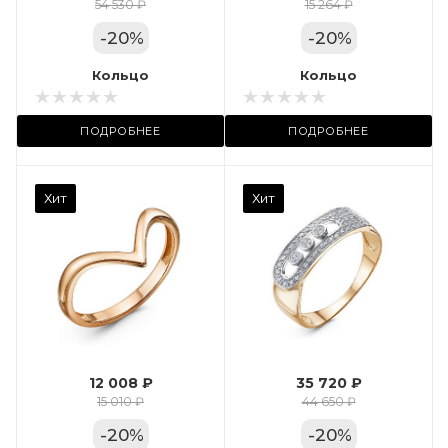
Цвет золота
54 530 ₽
15 264 ₽
КРАС
-
20
%
-
20
%
Местоположение:
Кольцо
Кольцо
ТРЦ «Арена»
ПОДРОБНЕЕ
ПОДРОБНЕЕ
Камень вставки
Хит
Хит
Фианит
Марка (бренд)
Дельта
Вес драгметалла
2.35
12 008 ₽
35 720 ₽
Цвет золота
15 010 ₽
44 650 ₽
КРАС
-
20
%
-
20
%