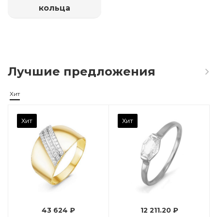
кольца
Лучшие предложения
Хит
Камень вставки
Хит
Хит
Фианит
Марка (бренд)
Дельта
Вес драгметалла
0.96
43 624 ₽
12 211.20 ₽