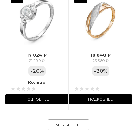
Фианит
Марка (бренд)
Дельта
Вес драгметалла
1.24
17 024 ₽
18 848 ₽
Цвет золота
21 280 ₽
23 560 ₽
КРАС
-
20
%
-
20
%
Местоположение:
Кольцо
Кольцо
ул. Пушкинская, 11А
ПОДРОБНЕЕ
ПОДРОБНЕЕ
ЗАГРУЗИТЬ ЕЩЕ