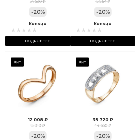
Цвет золота
54 530 ₽
15 264 ₽
КРАС
-
20
%
-
20
%
Местоположение:
Кольцо
Кольцо
ТРЦ «Арена»
ПОДРОБНЕЕ
ПОДРОБНЕЕ
Камень вставки
Хит
Хит
Фианит
Марка (бренд)
Дельта
Вес драгметалла
2.35
12 008 ₽
35 720 ₽
Цвет золота
15 010 ₽
44 650 ₽
КРАС
-
20
%
-
20
%