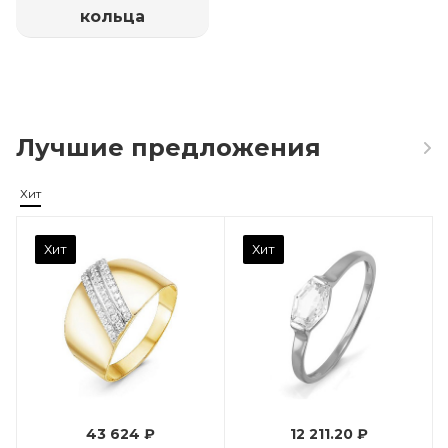
кольца
Лучшие предложения
Хит
Камень вставки
Хит
Хит
Фианит
Марка (бренд)
Дельта
Вес драгметалла
0.96
43 624 ₽
12 211.20 ₽