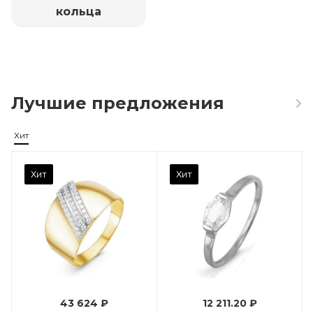
кольца
Лучшие предложения
Хит
Камень вставки
Хит
Хит
Фианит
Марка (бренд)
Дельта
Вес драгметалла
0.96
43 624 ₽
12 211.20 ₽