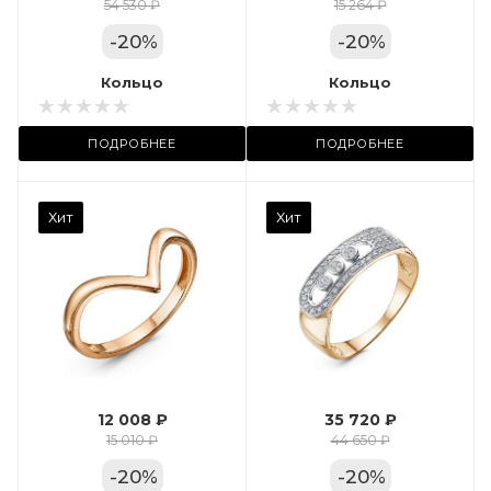
Цвет золота
54 530 ₽
15 264 ₽
КРАС
-
20
%
-
20
%
Местоположение:
Кольцо
Кольцо
ТРЦ «Арена»
ПОДРОБНЕЕ
ПОДРОБНЕЕ
Камень вставки
Хит
Хит
Фианит
Марка (бренд)
Дельта
Вес драгметалла
2.35
12 008 ₽
35 720 ₽
Цвет золота
15 010 ₽
44 650 ₽
КРАС
-
20
%
-
20
%