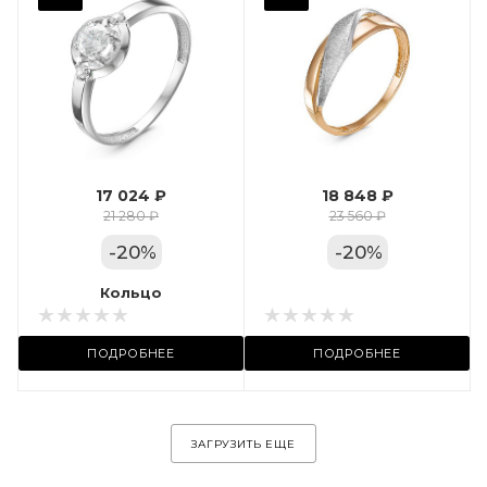
Фианит
Марка (бренд)
Дельта
Вес драгметалла
1.24
17 024 ₽
18 848 ₽
Цвет золота
21 280 ₽
23 560 ₽
КРАС
-
20
%
-
20
%
Местоположение:
Кольцо
Кольцо
ул. Пушкинская, 11А
ПОДРОБНЕЕ
ПОДРОБНЕЕ
ЗАГРУЗИТЬ ЕЩЕ