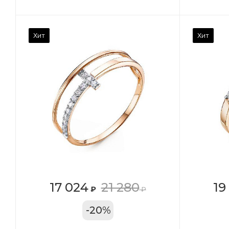
Камень вставки
Ка
Хит
Хит
Фианит
Ф
Марка (бренд)
Ма
Дельта
Де
Вес драгметалла
Ве
1.27
1.1
Цвет золота
Цв
КРАС
К
Местоположение:
Ме
17 024
21 280
19
₽
₽
ТРЦ «Московский
ТР
-
20
%
Проспект»