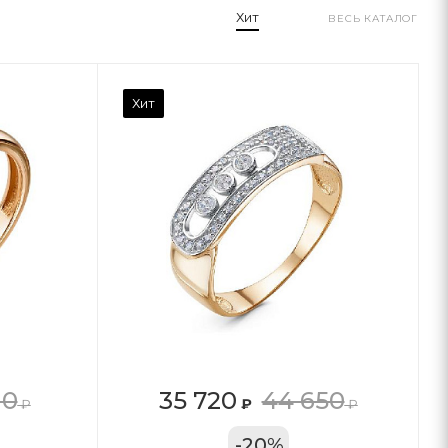
Хит
ВЕСЬ КАТАЛОГ
Хит
10
35 720
44 650
₽
₽
₽
11А
-
20
%