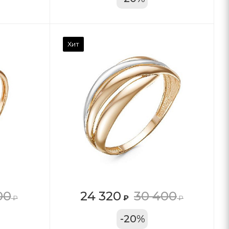
Хит
00
24 320
30 400
₽
₽
₽
11А
-
20
%