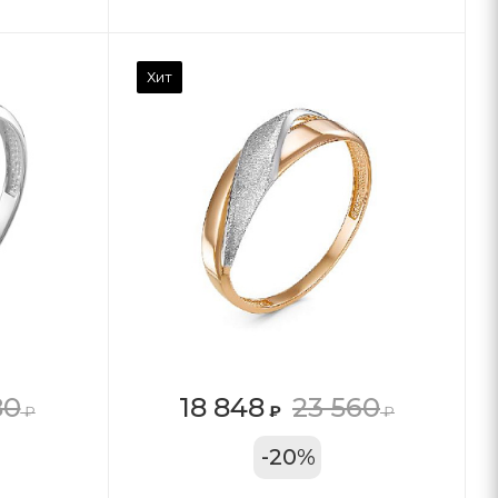
Хит
80
18 848
23 560
₽
₽
₽
11А
-
20
%