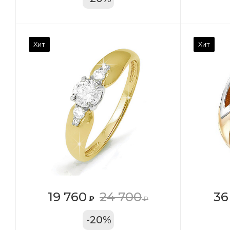
Камень вставки
Ка
Хит
Хит
Фианит
Ф
Марка (бренд)
Ма
Дельта
Де
Вес драгметалла
Ве
2.39
1.4
Цвет золота
Цв
КРАС
К
Местоположение:
Ме
19 760
24 700
36
₽
₽
ТРЦ «Московский
ТЦ
-
20
%
Проспект»