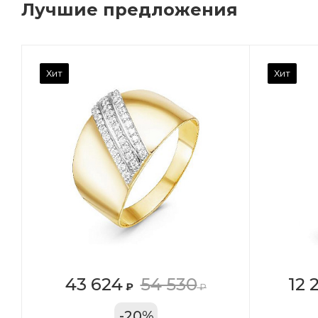
Лучшие предложения
Камень вставки
Ка
Хит
Хит
Фианит
Ф
Марка (бренд)
Ма
Дельта
Де
Вес драгметалла
Ве
0.96
0.
Цвет золота
Цв
КРАС
К
Местоположение:
Ме
43 624
54 530
12 
₽
₽
ТРЦ «Арена»
ул
-
20
%