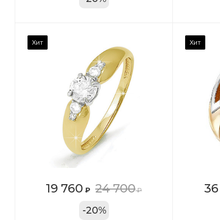
Камень вставки
Ка
Хит
Хит
Фианит
Ф
Марка (бренд)
Ма
Дельта
Де
Вес драгметалла
Ве
2.39
1.4
Цвет золота
Цв
КРАС
К
Местоположение:
Ме
19 760
24 700
36
₽
₽
ТРЦ «Московский
ТЦ
-
20
%
Проспект»