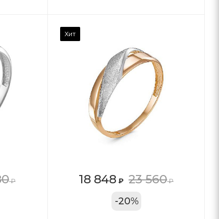
Хит
80
18 848
23 560
₽
₽
₽
11А
-
20
%