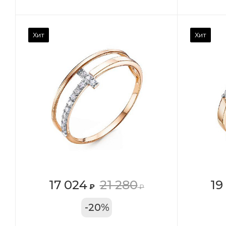
Камень вставки
Ка
Хит
Хит
Фианит
Ф
Марка (бренд)
Ма
Дельта
Де
Вес драгметалла
Ве
1.27
1.1
Цвет золота
Цв
КРАС
К
Местоположение:
Ме
17 024
21 280
19
₽
₽
ТРЦ «Московский
ТР
-
20
%
Проспект»