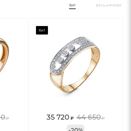
Хит
ВЕСЬ КАТАЛОГ
Хит
10
35 720
44 650
₽
₽
₽
11А
-
20
%