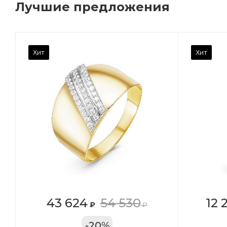
Лучшие предложения
Камень вставки
Ка
Хит
Хит
Фианит
Ф
Марка (бренд)
Ма
Дельта
Де
Вес драгметалла
Ве
0.96
0.
Цвет золота
Цв
КРАС
К
Местоположение:
Ме
43 624
54 530
12 
₽
₽
ТРЦ «Арена»
ул
-
20
%