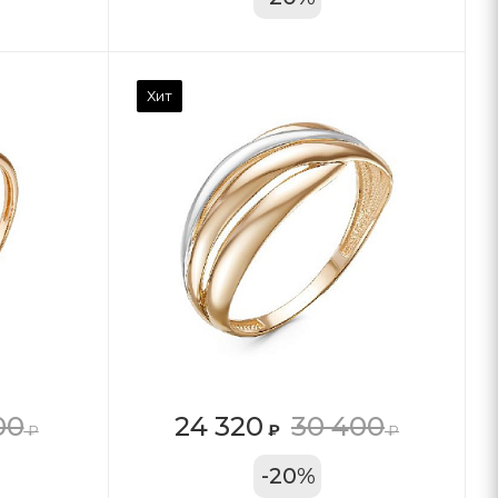
Хит
00
24 320
30 400
₽
₽
₽
11А
-
20
%