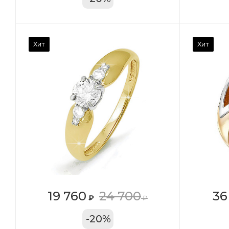
Камень вставки
Ка
Хит
Хит
Фианит
Ф
Марка (бренд)
Ма
Дельта
Де
Вес драгметалла
Ве
2.39
1.4
Цвет золота
Цв
КРАС
К
Местоположение:
Ме
19 760
24 700
36
₽
₽
ТРЦ «Московский
ТЦ
-
20
%
Проспект»