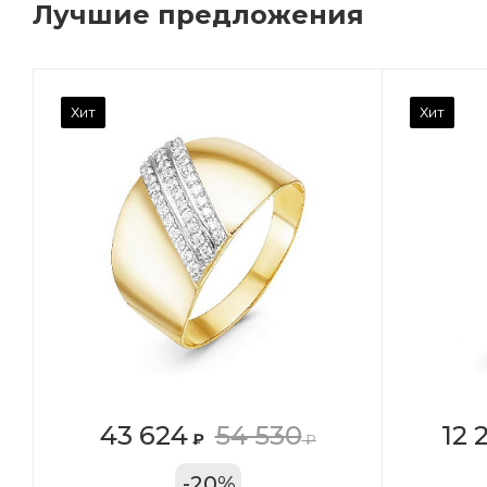
Лучшие предложения
Камень вставки
Ка
Хит
Хит
Фианит
Ф
Марка (бренд)
Ма
Дельта
Де
Вес драгметалла
Ве
0.96
0.
Цвет золота
Цв
КРАС
К
Местоположение:
Ме
43 624
54 530
12 
₽
₽
ТРЦ «Арена»
ул
-
20
%