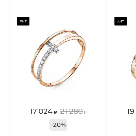
Камень вставки
Ка
Хит
Хит
Фианит
Ф
Марка (бренд)
Ма
Дельта
Де
Вес драгметалла
Ве
1.27
1.1
Цвет золота
Цв
КРАС
К
Местоположение:
Ме
17 024
21 280
19
₽
₽
ТРЦ «Московский
ТР
-
20
%
Проспект»