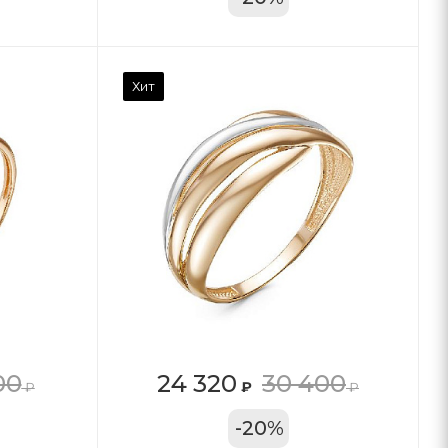
Хит
00
24 320
30 400
₽
₽
₽
11А
-
20
%