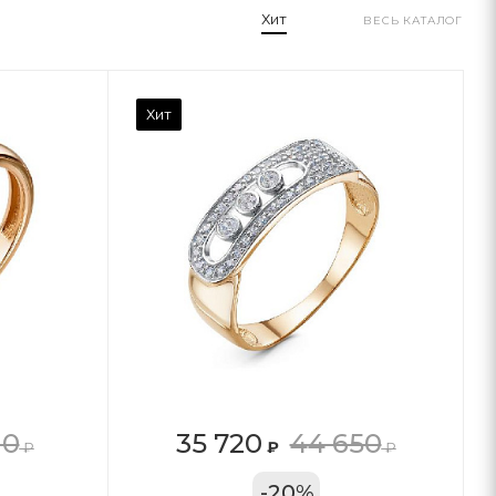
Хит
ВЕСЬ КАТАЛОГ
Хит
10
35 720
44 650
₽
₽
₽
11А
-
20
%