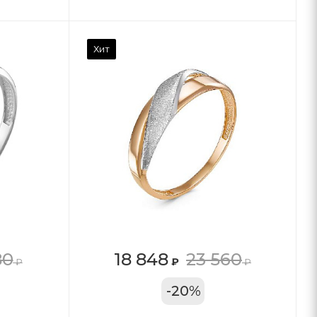
Хит
80
18 848
23 560
₽
₽
₽
11А
-
20
%