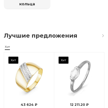
кольца
Лучшие предложения
Хит
Камень вставки
Хит
Хит
Фианит
Марка (бренд)
Дельта
Вес драгметалла
0.96
43 624 ₽
12 211.20 ₽