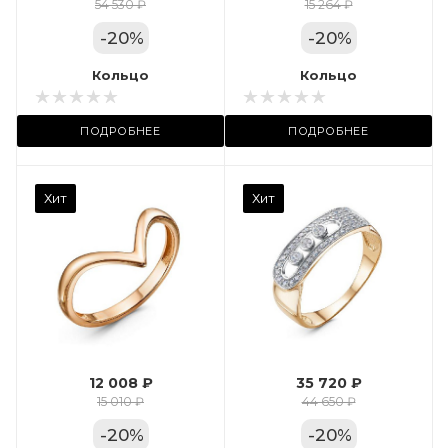
Цвет золота
54 530 ₽
15 264 ₽
КРАС
-
20
%
-
20
%
Местоположение:
Кольцо
Кольцо
ТРЦ «Арена»
ПОДРОБНЕЕ
ПОДРОБНЕЕ
Камень вставки
Хит
Хит
Фианит
Марка (бренд)
Дельта
Вес драгметалла
2.35
12 008 ₽
35 720 ₽
Цвет золота
15 010 ₽
44 650 ₽
КРАС
-
20
%
-
20
%