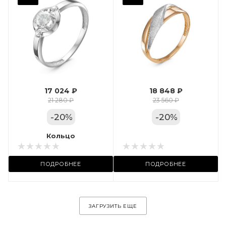
Фианит
Марка (бренд)
Дельта
Вес драгметалла
1.24
17 024 ₽
18 848 ₽
Цвет золота
21 280 ₽
23 560 ₽
КРАС
-
20
%
-
20
%
Местоположение:
Кольцо
Кольцо
ул. Пушкинская, 11А
ПОДРОБНЕЕ
ПОДРОБНЕЕ
ЗАГРУЗИТЬ ЕЩЕ