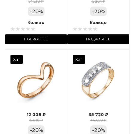
Цвет золота
54 530 ₽
15 264 ₽
КРАС
-
20
%
-
20
%
Местоположение:
Кольцо
Кольцо
ТРЦ «Арена»
ПОДРОБНЕЕ
ПОДРОБНЕЕ
Камень вставки
Хит
Хит
Фианит
Марка (бренд)
Дельта
Вес драгметалла
2.35
12 008 ₽
35 720 ₽
Цвет золота
15 010 ₽
44 650 ₽
КРАС
-
20
%
-
20
%