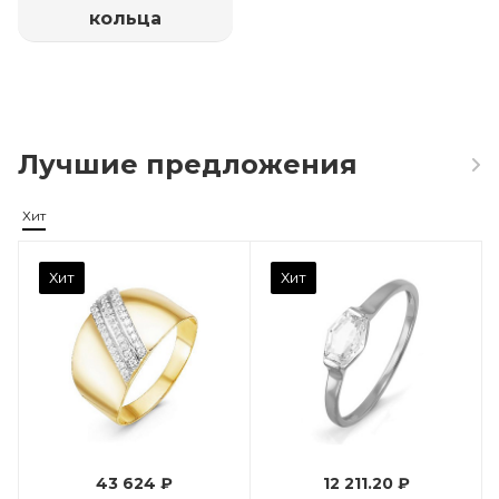
кольца
Лучшие предложения
Хит
Камень вставки
Хит
Хит
Фианит
Марка (бренд)
Дельта
Вес драгметалла
0.96
43 624 ₽
12 211.20 ₽