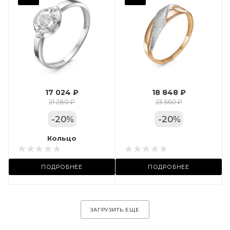
Фианит
Марка (бренд)
Дельта
Вес драгметалла
1.24
17 024 ₽
18 848 ₽
Цвет золота
21 280 ₽
23 560 ₽
КРАС
-
20
%
-
20
%
Местоположение:
Кольцо
Кольцо
ул. Пушкинская, 11А
ПОДРОБНЕЕ
ПОДРОБНЕЕ
ЗАГРУЗИТЬ ЕЩЕ