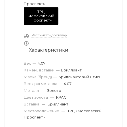
Проспект»
ТРЦ
«Московский
Проспект»
Рассчитать доставку
Характеристики
Вес
—
4.07
Камень вставки
—
Бриллиант
Марка (бренд)
—
Бриллиантовый Стиль
Вес драгметалла
—
4.07
Металл
—
Золото
Цвет золота
—
КРАС
Вставка
—
Бриллиант
Местоположение
—
ТРЦ «Московский
Проспект»