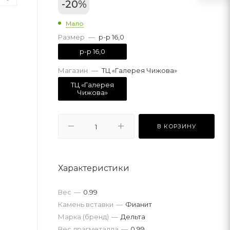
-
20
%
Мало
Размер
—
р-р 16,0
р-р 16,0
Магазин
—
ТЦ «Галерея Чижова»
ТЦ «Галерея
Чижова»
В КОРЗИНУ
Характеристики
Вес
—
0.99
Камень вставки
—
Фианит
Марка (бренд)
—
Дельта
Вес драгметалла
—
0.99