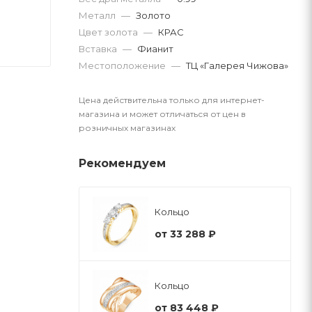
Металл
—
Золото
Цвет золота
—
КРАС
Вставка
—
Фианит
Местоположение
—
ТЦ «Галерея Чижова»
Цена действительна только для интернет-
магазина и может отличаться от цен в
розничных магазинах
Рекомендуем
Кольцо
от
33 288 ₽
Кольцо
от
83 448 ₽