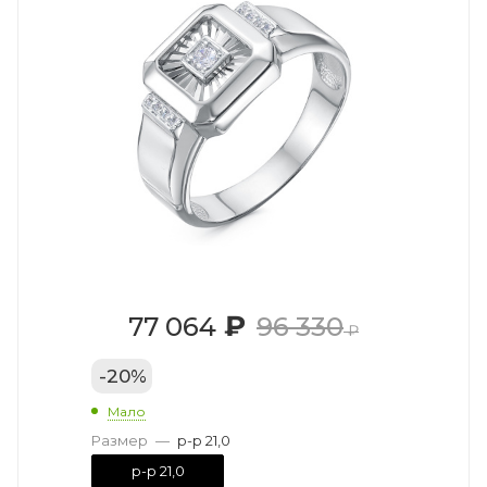
₽
77 064
96 330
₽
-
20
%
Мало
Размер
—
р-р 21,0
р-р 21,0