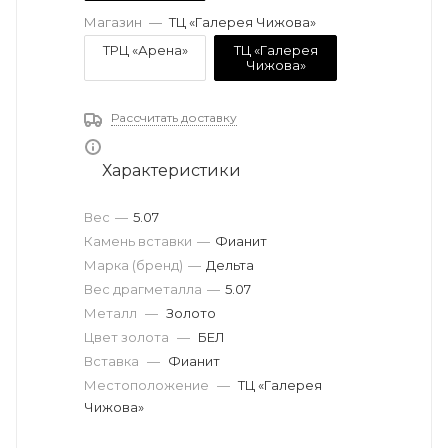
Магазин
—
ТЦ «Галерея Чижова»
ТРЦ «Арена»
ТЦ «Галерея
Чижова»
Рассчитать доставку
Характеристики
Вес
—
5.07
Камень вставки
—
Фианит
Марка (бренд)
—
Дельта
Вес драгметалла
—
5.07
Металл
—
Золото
Цвет золота
—
БЕЛ
Вставка
—
Фианит
Местоположение
—
ТЦ «Галерея
Чижова»