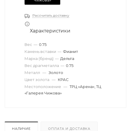
Чижова»
Рассчитать доставку
Характеристики
Вес
—
0.75
Камень вставки
—
Фианит
Марка (бренд)
—
Дельта
Вес драгметалла
—
0.75
Металл
—
Золото
Цвет золота
—
КРАС
Местоположение
—
ТРЦ «Арена», ТЦ
«Галерея Чижова»
НАЛИЧИЕ
ОПЛАТА И ДОСТАВКА