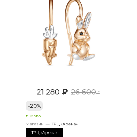
₽
21 280
26 600
₽
-
20
%
Мало
Магазин
—
ТРЦ «Арена»
ТРЦ «Арена»