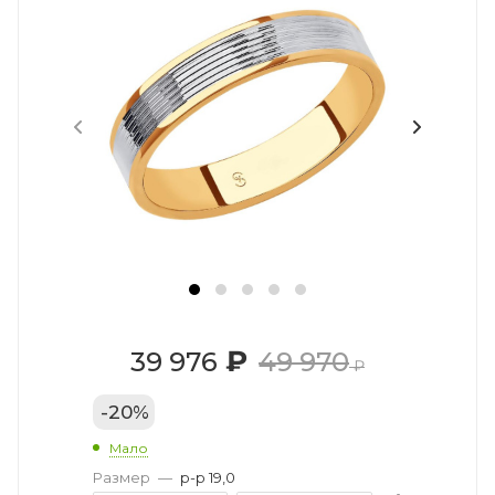
₽
39 976
49 970
₽
-
20
%
Мало
Размер
—
р-р 19,0