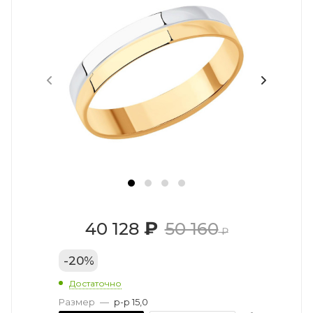
₽
40 128
50 160
₽
-
20
%
Достаточно
Размер
—
р-р 15,0