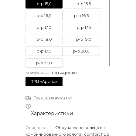
р-р 15,0
р-р 15,5
р-р 16,0
р-р 16,5
р-р 17,0
р-р 17,5
р-р 18,0
р-р 19,0
р-р 19,5
р-р 20,0
р-р 22,0
Магазин
—
ТРЦ «Арена»
ТРЦ «Арена»
Рассчитать доставку
Характеристики
Описание
—
Обручальное кольцо из
комбинированного золота , comfort fit, 5