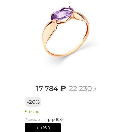
₽
17 784
22 230
₽
-
20
%
Мало
Размер
—
р-р 16,0
р-р 16,0