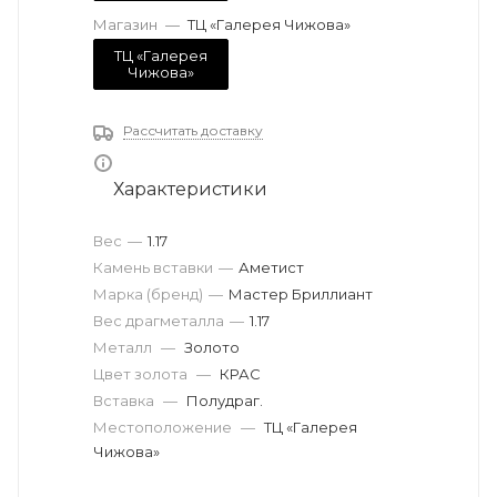
Магазин
—
ТЦ «Галерея Чижова»
ТЦ «Галерея
Чижова»
Рассчитать доставку
Характеристики
Вес
—
1.17
Камень вставки
—
Аметист
Марка (бренд)
—
Мастер Бриллиант
Вес драгметалла
—
1.17
Металл
—
Золото
Цвет золота
—
КРАС
Вставка
—
Полудраг.
Местоположение
—
ТЦ «Галерея
Чижова»