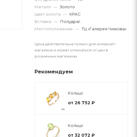
Металл
—
Золото
Цвет золота
—
КРАС
Вставка
—
Полудраг.
Местоположение
—
ТЦ «Галерея Чижова»
Цена действительна только для интернет-
магазина и может отличаться от цен в
розничных магазинах
Рекомендуем
Кольцо
от
26 752 ₽
Кольцо
от
32 072 ₽