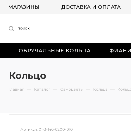
МАГАЗИНЫ
ДОСТАВКА И ОПЛАТА
ПОИСК
ОБРУЧАЛЬНЫЕ КОЛЬЦА
ФИАН
Кольцо
—
—
—
—
Главная
Каталог
Самоцветы
Кольца
Кольц
Артикул:
01-3-146-0200-010