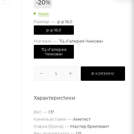
-
20
%
Мало
Размер
—
р-р 16,0
р-р 16,0
Магазин
—
ТЦ «Галерея Чижова»
ТЦ «Галерея
Чижова»
В КОРЗИНУ
Характеристики
Вес
—
1.17
Камень вставки
—
Аметист
Марка (бренд)
—
Мастер Бриллиант
Вес драгметалла
—
1.17