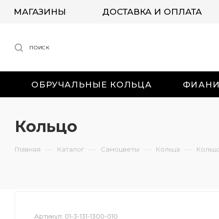
МАГАЗИНЫ
ДОСТАВКА И ОПЛАТА
ПОИСК
ОБРУЧАЛЬНЫЕ КОЛЬЦА
ФИАН
Кольцо
—
—
—
—
Главная
Каталог
Самоцветы
Кольца
Кольц
Артикул:
01-3-131-1300-010