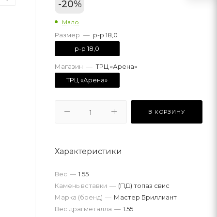
-
20
%
Мало
Размер
—
р-р 18,0
р-р 18,0
Магазин
—
ТРЦ «Арена»
ТРЦ «Арена»
В КОРЗИНУ
Характеристики
Вес
—
1.55
Камень вставки
—
(ПД) топаз свис
Марка (бренд)
—
Мастер Бриллиант
Вес драгметалла
—
1.55