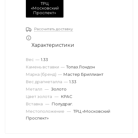
ТРЦ
«Московский
Проспект»
Рассчитать доставку
Характеристики
Вес
—
1.33
Камень вставки
—
Топаз Лондон
Марка (бренд)
—
Мастер Бриллиант
Вес драгметалла
—
1.33
Металл
—
Золото
Цвет золота
—
КРАС
Вставка
—
Полудраг.
Местоположение
—
ТРЦ «Московский
Проспект»