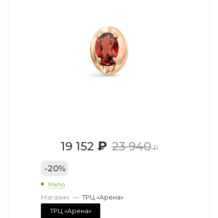
₽
19 152
23 940
₽
-
20
%
Мало
Магазин
—
ТРЦ «Арена»
ТРЦ «Арена»