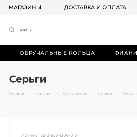
МАГАЗИНЫ
ДОСТАВКА И ОПЛАТА
ПОИСК
ОБРУЧАЛЬНЫЕ КОЛЬЦА
ФИАН
Серьги
—
—
—
—
Главная
Каталог
Самоцветы
Серьги
Серьг
Артикул:
02-2-839-1300-010