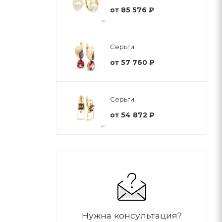
от
85 576 ₽
Серьги
от
57 760 ₽
Серьги
от
54 872 ₽
Нужна консультация?