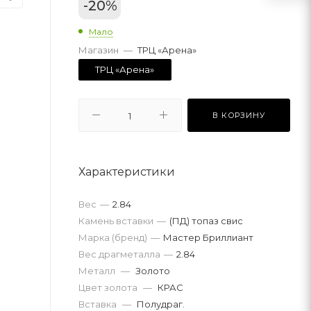
-
20
%
Мало
Магазин
—
ТРЦ «Арена»
ТРЦ «Арена»
В КОРЗИНУ
Характеристики
Вес
—
2.84
Камень вставки
—
(ПД) топаз свис
Марка (бренд)
—
Мастер Бриллиант
Вес драгметалла
—
2.84
Металл
—
Золото
Цвет золота
—
КРАС
Вставка
—
Полудраг.