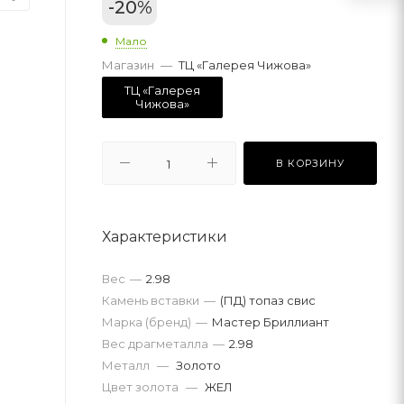
-
20
%
Мало
Магазин
—
ТЦ «Галерея Чижова»
ТЦ «Галерея
Чижова»
В КОРЗИНУ
Характеристики
Вес
—
2.98
Камень вставки
—
(ПД) топаз свис
Марка (бренд)
—
Мастер Бриллиант
Вес драгметалла
—
2.98
Металл
—
Золото
Цвет золота
—
ЖЕЛ