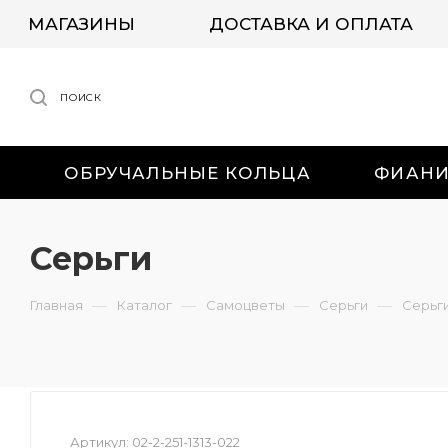
МАГАЗИНЫ
ДОСТАВКА И ОПЛАТА
ПОИСК
ОБРУЧАЛЬНЫЕ КОЛЬЦА
ФИАН
Серьги
—
—
—
—
Главная
Каталог
Самоцветы
Серьги
Серьг
Артикул:
02-2-251-1313-022