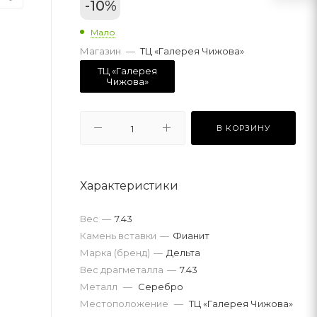
-
10
%
Мало
Магазин
—
ТЦ «Галерея Чижова»
ТЦ «Галерея
Чижова»
В КОРЗИНУ
Характеристики
Вес
—
7.43
Камень вставки
—
Фианит
Марка (бренд)
—
Дельта
Вес драгметалла
—
7.43
Металл
—
Серебро
Местоположение
—
ТЦ «Галерея Чижова»