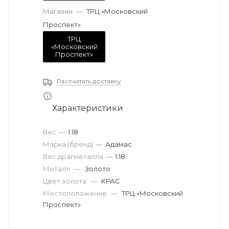
Магазин
—
ТРЦ «Московский
Проспект»
ТРЦ
«Московский
Проспект»
Рассчитать доставку
Характеристики
Вес
—
1.18
Марка (бренд)
—
Адамас
Вес драгметалла
—
1.18
Металл
—
Золото
Цвет золота
—
КРАС
Местоположение
—
ТРЦ «Московский
Проспект»