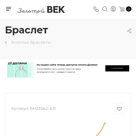
0
Браслет
Золотые браслеты
Артикул:
БН235А2-А51