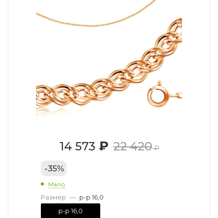
₽
14 573
22 420
₽
-
35
%
Мало
Размер
—
р-р 16,0
р-р 16,0