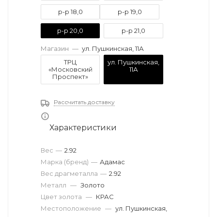
р-р 18,0
р-р 19,0
р-р 20,0
р-р 21,0
Магазин
—
ул. Пушкинская, 11А
ТРЦ
ул. Пушкинская,
«Московский
11А
Проспект»
Рассчитать доставку
Характеристики
Вес
—
2.92
Марка (бренд)
—
Адамас
Вес драгметалла
—
2.92
Металл
—
Золото
Цвет золота
—
КРАС
Местоположение
—
ул. Пушкинская,