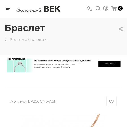
0
Браслет
Золотые браслеты
Артикул:
БР250СА6-А51