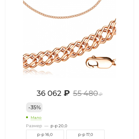
₽
36 062
55 480
₽
-
35
%
Мало
Размер
—
р-р 20,0
р-р 16,0
р-р 17,0