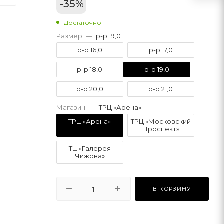
-
35
%
Достаточно
Размер
—
р-р 19,0
р-р 16,0
р-р 17,0
р-р 18,0
р-р 19,0
р-р 20,0
р-р 21,0
Магазин
—
ТРЦ «Арена»
ТРЦ «Арена»
ТРЦ «Московский
Проспект»
ТЦ «Галерея
Чижова»
В КОРЗИНУ