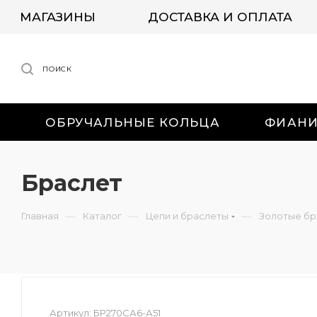
МАГАЗИНЫ
ДОСТАВКА И ОПЛАТА
ПОИСК
ОБРУЧАЛЬНЫЕ КОЛЬЦА
ФИАН
Браслет
—
—
—
Главная
Каталог
Цепи и браслеты
Золотые бр
Артикул:
БР270СА6-А51