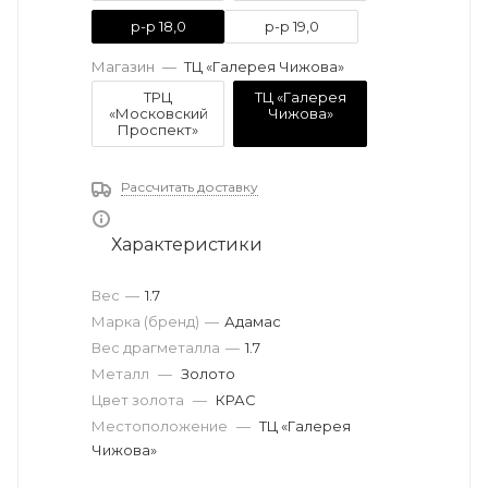
р-р 18,0
р-р 19,0
Магазин
—
ТЦ «Галерея Чижова»
ТРЦ
ТЦ «Галерея
«Московский
Чижова»
Проспект»
Рассчитать доставку
Характеристики
Вес
—
1.7
Марка (бренд)
—
Адамас
Вес драгметалла
—
1.7
Металл
—
Золото
Цвет золота
—
КРАС
Местоположение
—
ТЦ «Галерея
Чижова»