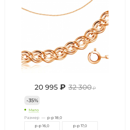
₽
20 995
32 300
₽
-
35
%
Мало
Размер
—
р-р 18,0
р-р 16,0
р-р 17,0