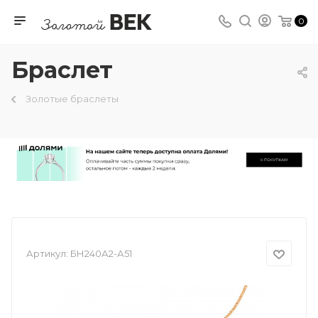
0
Браслет
Золотые браслеты
Артикул:
БН240А2-А51