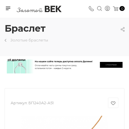
0
Браслет
Золотые браслеты
Артикул:
БП240А2-А51