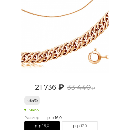
₽
21 736
33 440
₽
-
35
%
Мало
Размер
—
р-р 16,0
р-р 16,0
р-р 17,0