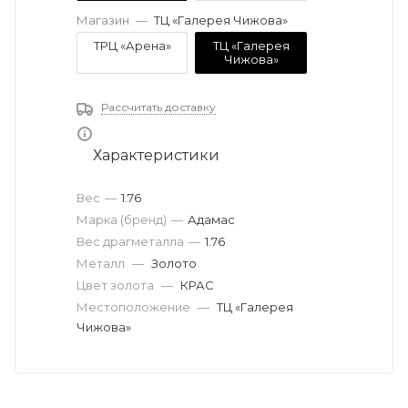
Магазин
—
ТЦ «Галерея Чижова»
ТРЦ «Арена»
ТЦ «Галерея
Чижова»
Рассчитать доставку
Характеристики
Вес
—
1.76
Марка (бренд)
—
Адамас
Вес драгметалла
—
1.76
Металл
—
Золото
Цвет золота
—
КРАС
Местоположение
—
ТЦ «Галерея
Чижова»