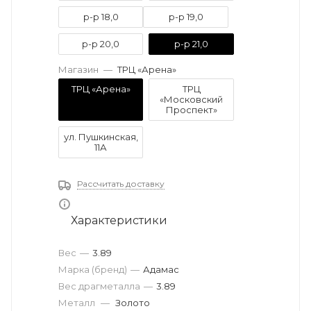
р-р 18,0
р-р 19,0
р-р 20,0
р-р 21,0
Магазин
—
ТРЦ «Арена»
ТРЦ «Арена»
ТРЦ
«Московский
Проспект»
ул. Пушкинская,
11А
Рассчитать доставку
Характеристики
Вес
—
3.89
Марка (бренд)
—
Адамас
Вес драгметалла
—
3.89
Металл
—
Золото