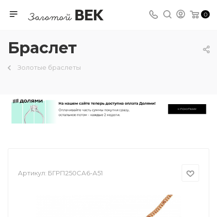
0
Браслет
Золотые браслеты
Артикул:
БГРП250СА6-А51