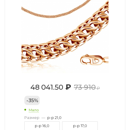
₽
48 041.50
73 910
₽
-
35
%
Мало
Размер
—
р-р 21,0
р-р 16,0
р-р 17,0