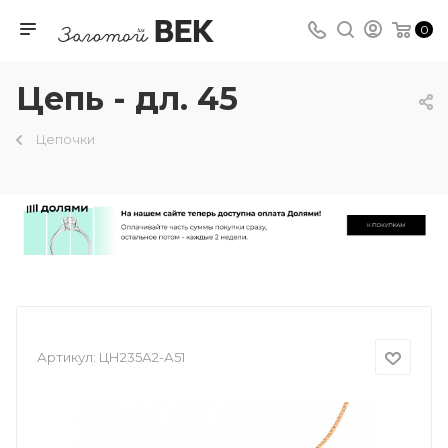
0
Цепь - дл. 45
Цепочки
Артикул:
ЦН235А2-А51