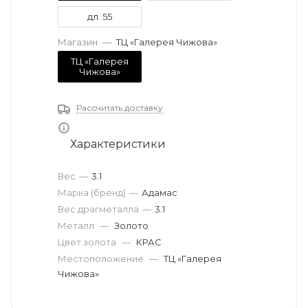
дл. 55
Магазин
—
ТЦ «Галерея Чижова»
ТЦ «Галерея
Чижова»
Рассчитать доставку
Характеристики
Вес
—
3.1
Марка (бренд)
—
Адамас
Вес драгметалла
—
3.1
Металл
—
Золото
Цвет золота
—
КРАС
Местоположение
—
ТЦ «Галерея
Чижова»