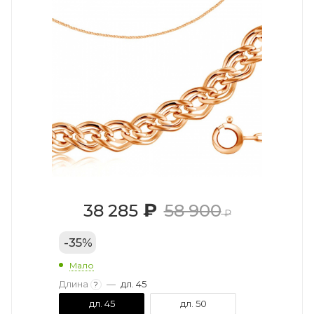
₽
38 285
58 900
₽
-
35
%
Мало
Длина
—
дл. 45
?
дл. 45
дл. 50