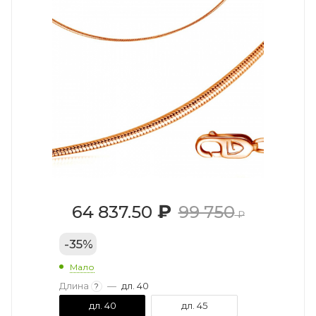
₽
64 837.50
99 750
₽
-
35
%
Мало
Длина
—
дл. 40
?
дл. 40
дл. 45