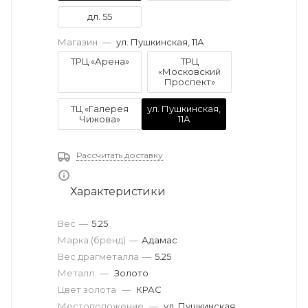
дл. 55
Магазин
—
ул. Пушкинская, 11А
ТРЦ «Арена»
ТРЦ
«Московский
Проспект»
ТЦ «Галерея
ул. Пушкинская,
Чижова»
11А
Рассчитать доставку
Характеристики
Вес
—
5.25
Марка (бренд)
—
Адамас
Вес драгметалла
—
5.25
Металл
—
Золото
Цвет золота
—
КРАС
Местоположение
—
ул. Пушкинская,