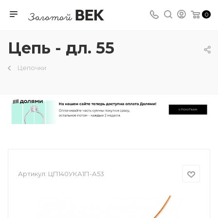
0
Цепь - дл. 55
Цепочки
Артикул:
ЦП140УКА1П-А53