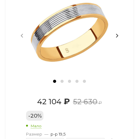
₽
42 104
52 630
₽
-
20
%
Мало
Размер
—
р-р 19,5