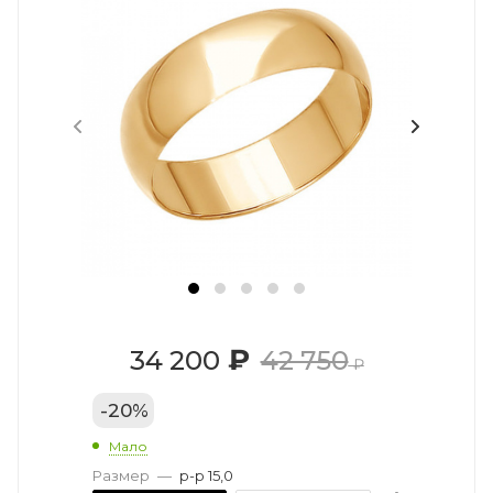
₽
34 200
42 750
₽
-
20
%
Мало
Размер
—
р-р 15,0