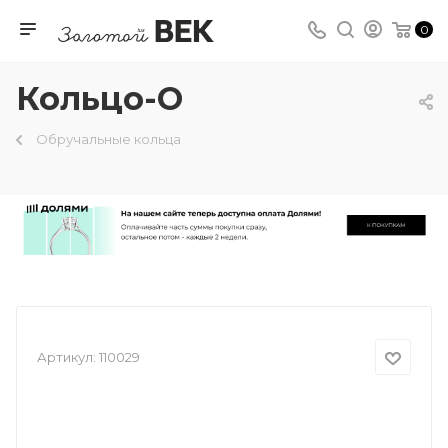
0
Кольцо-О
Обручальные кольца
Артикул:
110029