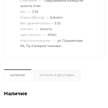
Описание
—
Обручальное кольцо из
золота, 5 мм
Вес
—
3.53
Марка (бренд)
—
Sokolov
Вес драгметалла
—
3.53
Металл
—
Золото
Цвет золота
—
КРАС
Местоположение
—
ул. Пушкинская,
11А, ТЦ «Галерея Чижова»
НАЛИЧИЕ
ОПЛАТА И ДОСТАВКА
Наличие