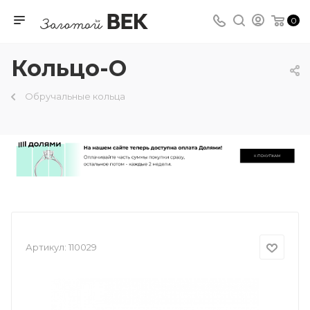
0
Кольцо-О
Обручальные кольца
Артикул:
110029