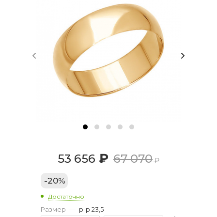
₽
53 656
67 070
₽
-
20
%
Достаточно
Размер
—
р-р 23,5