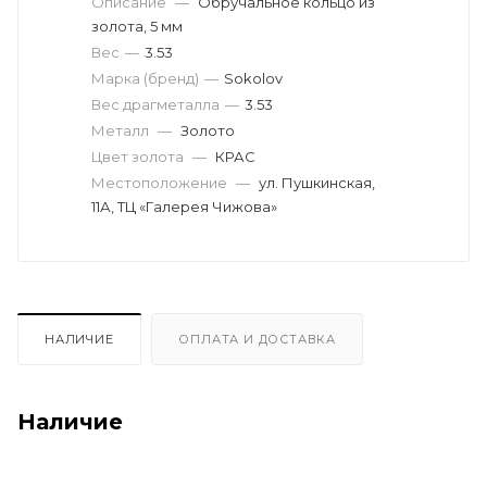
Описание
—
Обручальное кольцо из
золота, 5 мм
Вес
—
3.53
Марка (бренд)
—
Sokolov
Вес драгметалла
—
3.53
Металл
—
Золото
Цвет золота
—
КРАС
Местоположение
—
ул. Пушкинская,
11А, ТЦ «Галерея Чижова»
НАЛИЧИЕ
ОПЛАТА И ДОСТАВКА
Наличие