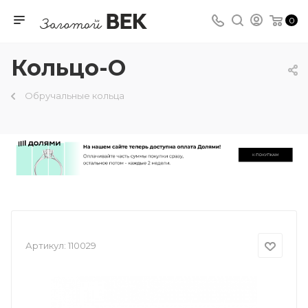
0
Кольцо-О
Обручальные кольца
Артикул:
110029