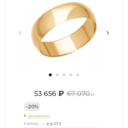
₽
53 656
67 070
₽
-
20
%
Достаточно
Размер
—
р-р 23,5