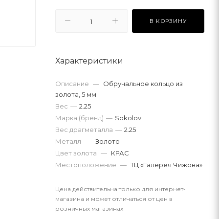
В КОРЗИНУ
Характеристики
Описание
—
Обручальное кольцо из
золота, 5 мм
Вес
—
2.25
Марка (бренд)
—
Sokolov
Вес драгметалла
—
2.25
Металл
—
Золото
Цвет золота
—
КРАС
Местоположение
—
ТЦ «Галерея Чижова»
Цена действительна только для интернет-
магазина и может отличаться от цен в
розничных магазинах