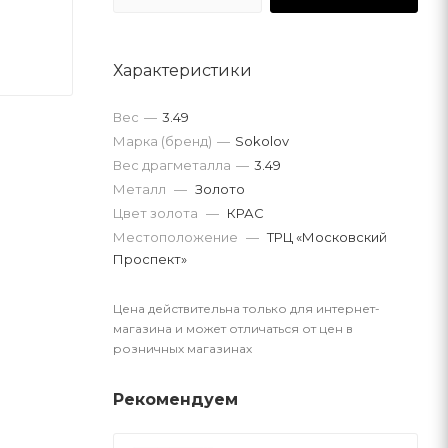
Характеристики
Вес
—
3.49
Марка (бренд)
—
Sokolov
Вес драгметалла
—
3.49
Металл
—
Золото
Цвет золота
—
КРАС
Местоположение
—
ТРЦ «Московский
Проспект»
Цена действительна только для интернет-
магазина и может отличаться от цен в
розничных магазинах
Рекомендуем