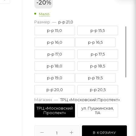
-
20
%
Мало
Размер
—
р-р 21,0
р-р 15,0
р-р 15,5
р-р 16,0
р-р 16,5
р-р 17,0
р-р 17,5
р-р 18,0
р-р 18,5
р-р 19,0
р-р 19,5
р-р 20,0
р-р 20,5
Магазин
—
ТРЦ «Московский Проспект»
р-р 21,0
р-р 21,5
ТРЦ «Московский
ул. Пушкинская,
Проспект»
11А
р-р 22,0
В КОРЗИНУ