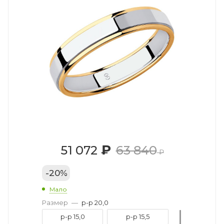
₽
51 072
63 840
₽
-
20
%
Мало
Размер
—
р-р 20,0
р-р 15,0
р-р 15,5