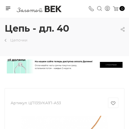
0
Цепь - дл. 40
Цепочки
Артикул:
ЦП135УКА1П-А53