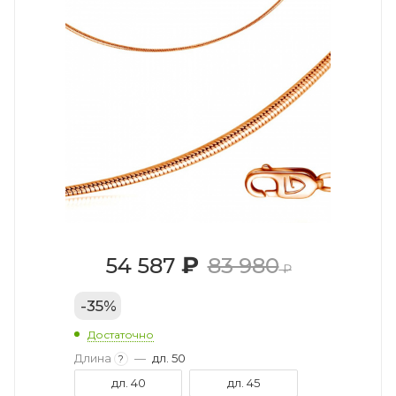
₽
54 587
83 980
₽
-
35
%
Достаточно
Длина
—
дл. 50
?
дл. 40
дл. 45