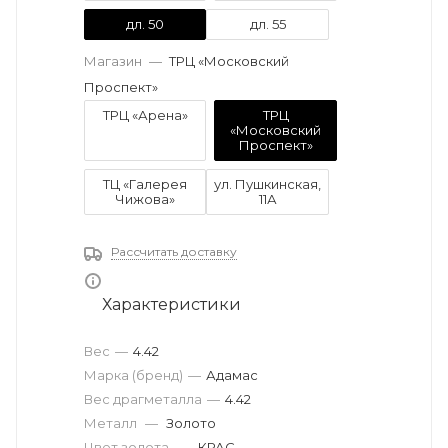
дл. 50
дл. 55
Магазин
—
ТРЦ «Московский
Проспект»
ТРЦ «Арена»
ТРЦ
«Московский
Проспект»
ТЦ «Галерея
ул. Пушкинская,
Чижова»
11А
Рассчитать доставку
Характеристики
Вес
—
4.42
Марка (бренд)
—
Адамас
Вес драгметалла
—
4.42
Металл
—
Золото
Цвет золота
—
КРАС