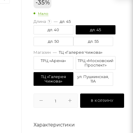
-
35
%
Мало
Длина
—
дл. 45
?
дл. 40
дл. 45
дл. 50
дл. 55
Магазин
—
ТЦ «Галерея Чижова»
ТРЦ «Арена»
ТРЦ «Московский
Проспект»
ТЦ «Галерея
ул. Пушкинская,
Чижова»
11А
В КОРЗИНУ
Характеристики