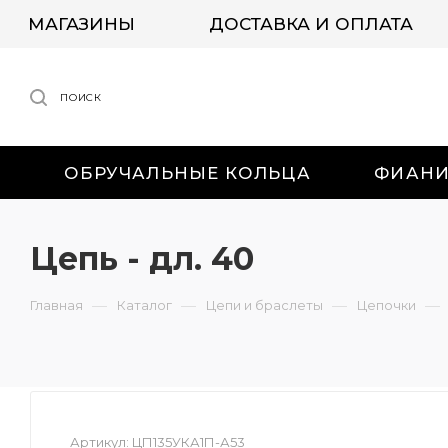
МАГАЗИНЫ
ДОСТАВКА И ОПЛАТА
ПОИСК
ОБРУЧАЛЬНЫЕ КОЛЬЦА
ФИАН
Цепь - дл. 40
—
—
—
—
Главная
Каталог
Цепи и браслеты
Цепочки
Артикул:
ЦП135УКА1П-А53