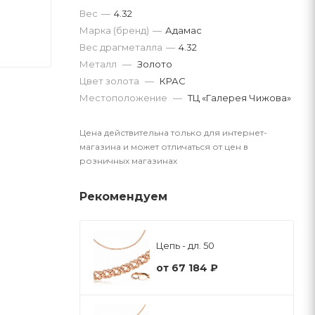
Вес
—
4.32
Марка (бренд)
—
Адамас
Вес драгметалла
—
4.32
Металл
—
Золото
Цвет золота
—
КРАС
Местоположение
—
ТЦ «Галерея Чижова»
Цена действительна только для интернет-
магазина и может отличаться от цен в
розничных магазинах
Рекомендуем
Цепь - дл. 50
от
67 184 ₽