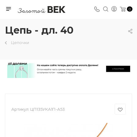
0
Цепь - дл. 40
Цепочки
Артикул:
ЦП135УКА1П-А53