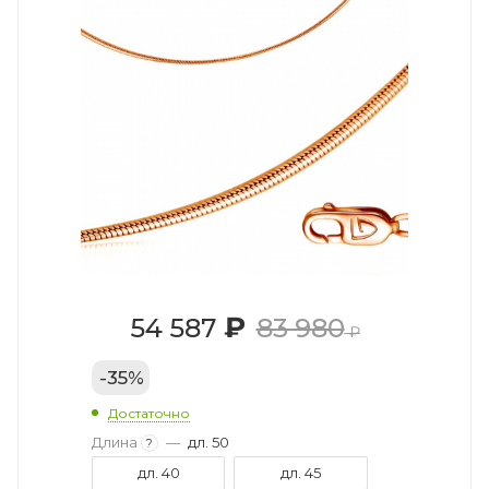
₽
54 587
83 980
₽
-
35
%
Достаточно
Длина
—
дл. 50
?
дл. 40
дл. 45