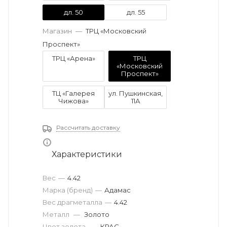
дл. 50
дл. 55
Магазин
—
ТРЦ «Московский
Проспект»
ТРЦ «Арена»
ТРЦ
«Московский
Проспект»
ТЦ «Галерея
ул. Пушкинская,
Чижова»
11А
Рассчитать доставку
Характеристики
Вес
—
4.42
Марка (бренд)
—
Адамас
Вес драгметалла
—
4.42
Металл
—
Золото
Цвет золота
—
КРАС