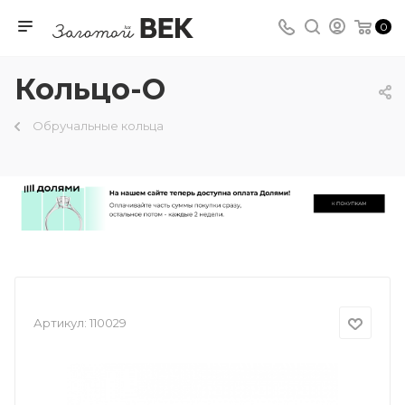
0
Кольцо-О
Обручальные кольца
Артикул:
110029