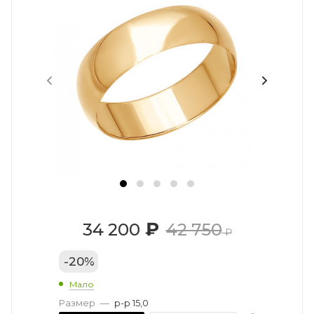
₽
34 200
42 750
₽
-
20
%
Мало
Размер
—
р-р 15,0