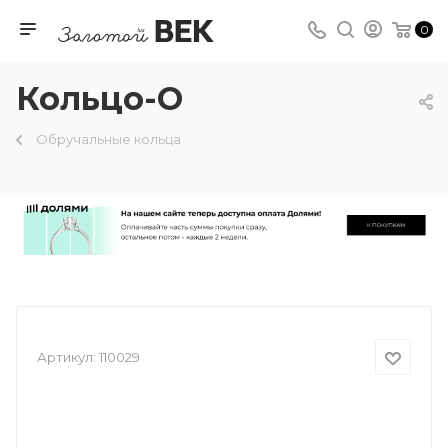
0
Кольцо-О
Обручальные кольца
Артикул:
110029