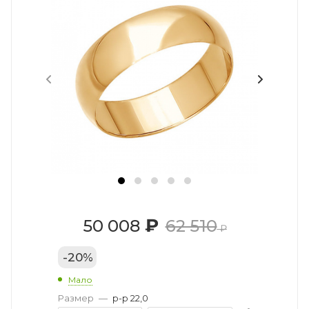
₽
50 008
62 510
₽
-
20
%
Мало
Размер
—
р-р 22,0