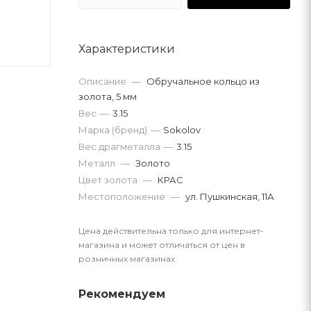
Характеристики
Описание
—
Обручальное кольцо из
золота, 5 мм
Вес
—
3.15
Марка (бренд)
—
Sokolov
Вес драгметалла
—
3.15
Металл
—
Золото
Цвет золота
—
КРАС
Местоположение
—
ул. Пушкинская, 11А
Цена действительна только для интернет-
магазина и может отличаться от цен в
розничных магазинах
Рекомендуем