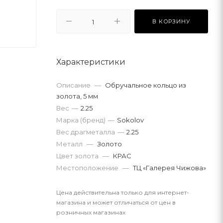
В КОРЗИНУ
Характеристики
Описание
—
Обручальное кольцо из
золота, 5 мм
Вес
—
2.25
Марка (бренд)
—
Sokolov
Вес драгметалла
—
2.25
Металл
—
Золото
Цвет золота
—
КРАС
Местоположение
—
ТЦ «Галерея Чижова»
Цена действительна только для интернет-
магазина и может отличаться от цен в
розничных магазинах