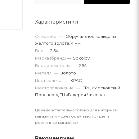
Характеристики
Описание
—
Обручальное кольцо из
желтого золота, 4 мм
Вес
—
2.54
Марка (бренд)
—
Sokolov
Вес драгметалла
—
2.54
Металл
—
Золото
Цвет золота
—
КРАС
Местоположение
—
ТРЦ «Московский
Проспект», ТЦ «Галерея Чижова»
Цена действительна только для интернет-
магазина и может отличаться от цен в
розничных магазинах
Рекомендуем