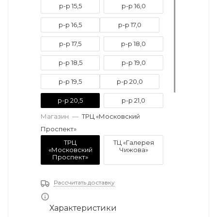
р-р 15,5
р-р 16,0
р-р 16,5
р-р 17,0
р-р 17,5
р-р 18,0
р-р 18,5
р-р 19,0
р-р 19,5
р-р 20,0
р-р 20,5
р-р 21,0
Магазин
—
ТРЦ «Московский
р-р 21,5
р-р 22,0
Проспект»
ТРЦ
ТЦ «Галерея
«Московский
Чижова»
Проспект»
Рассчитать доставку
Характеристики