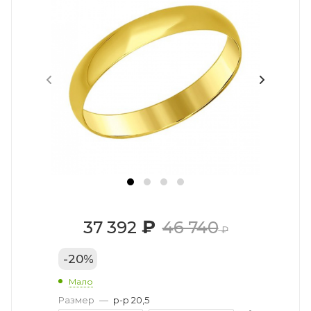
₽
37 392
46 740
₽
-
20
%
Мало
Размер
—
р-р 20,5